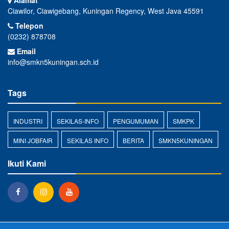
Alamat
Ciawilor, Ciawigebang, Kuningan Regency, West Java 45591
Telepon
(0232) 878708
Email
info@smkn5kuningan.sch.id
Tags
INDUSTRI
SEKILAS-INFO
PENGUMUMAN
SMKPK
MINI JOBFAIR
SEKILAS INFO
BERITA
SMKN5KUNINGAN
Ikuti Kami