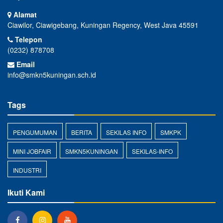
Alamat
Ciawilor, Ciawigebang, Kuningan Regency, West Java 45591
Telepon
(0232) 878708
Email
info@smkn5kuningan.sch.id
Tags
PENGUMUMAN
BERITA
SEKILAS INFO
SMKPK
MINI JOBFAIR
SMKN5KUNINGAN
SEKILAS-INFO
INDUSTRI
Ikuti Kami