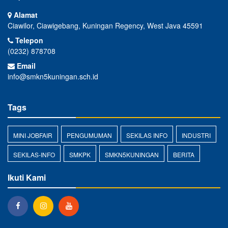
Alamat
Ciawilor, Ciawigebang, Kuningan Regency, West Java 45591
Telepon
(0232) 878708
Email
info@smkn5kuningan.sch.id
Tags
MINI JOBFAIR
PENGUMUMAN
SEKILAS INFO
INDUSTRI
SEKILAS-INFO
SMKPK
SMKN5KUNINGAN
BERITA
Ikuti Kami