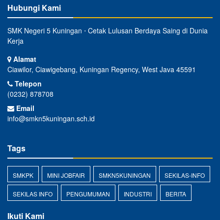
Hubungi Kami
SMK Negeri 5 Kuningan ⋅ Cetak Lulusan Berdaya Saing di Dunia
Kerja
Alamat
Ciawilor, Ciawigebang, Kuningan Regency, West Java 45591
Telepon
(0232) 878708
Email
info@smkn5kuningan.sch.id
Tags
SMKPK
MINI JOBFAIR
SMKN5KUNINGAN
SEKILAS-INFO
SEKILAS INFO
PENGUMUMAN
INDUSTRI
BERITA
Ikuti Kami