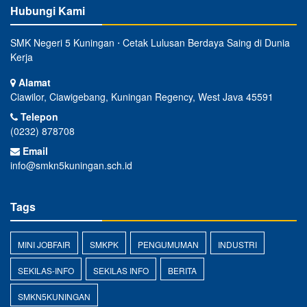
Hubungi Kami
SMK Negeri 5 Kuningan ⋅ Cetak Lulusan Berdaya Saing di Dunia
Kerja
Alamat
Ciawilor, Ciawigebang, Kuningan Regency, West Java 45591
Telepon
(0232) 878708
Email
info@smkn5kuningan.sch.id
Tags
MINI JOBFAIR
SMKPK
PENGUMUMAN
INDUSTRI
SEKILAS-INFO
SEKILAS INFO
BERITA
SMKN5KUNINGAN