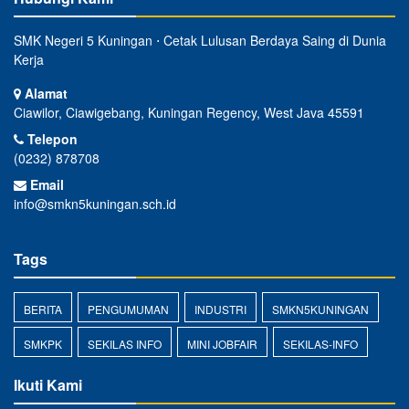
SMK Negeri 5 Kuningan ⋅ Cetak Lulusan Berdaya Saing di Dunia
Kerja
Alamat
Ciawilor, Ciawigebang, Kuningan Regency, West Java 45591
Telepon
(0232) 878708
Email
info@smkn5kuningan.sch.id
Tags
BERITA
PENGUMUMAN
INDUSTRI
SMKN5KUNINGAN
SMKPK
SEKILAS INFO
MINI JOBFAIR
SEKILAS-INFO
Ikuti Kami