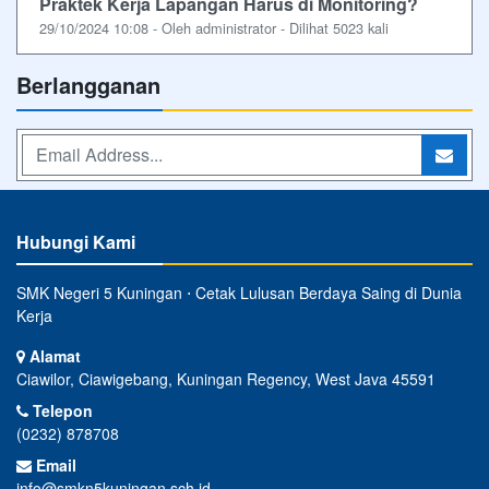
Praktek Kerja Lapangan Harus di Monitoring?
29/10/2024 10:08 - Oleh administrator - Dilihat 5023 kali
Berlangganan
Hubungi Kami
SMK Negeri 5 Kuningan ⋅ Cetak Lulusan Berdaya Saing di Dunia
Kerja
Alamat
Ciawilor, Ciawigebang, Kuningan Regency, West Java 45591
Telepon
(0232) 878708
Email
info@smkn5kuningan.sch.id